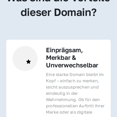
dieser Domain?
Einprägsam, 
Merkbar & 
Unverwechselbar
Eine starke Domain bleibt im 
Kopf – einfach zu merken, 
leicht auszusprechen und 
eindeutig in der 
Wahrnehmung. Ob für den 
professionellen Auftritt Ihrer 
Marke oder als digitale 