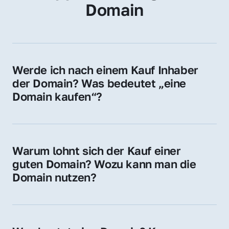
Domain
Werde ich nach einem Kauf Inhaber 
der Domain? Was bedeutet „eine 
Domain kaufen“?
Ja, Sie werden der offizielle Domain-Inhaber. 
Sie erhalten alle Rechte zur Nutzung, 
Verwaltung oder Weiterveräußerung der 
Warum lohnt sich der Kauf einer 
Domain.
guten Domain? Wozu kann man die 
Domain nutzen?
Eine starke Domain steigert Sichtbarkeit, 
Vertrauen und Markenwert. Nutzen Sie sie 
für Ihre Website, Weiterleitung, E-Mail-