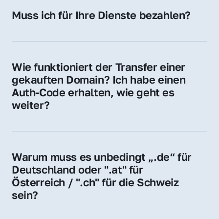
Hosting-Anbieter) fallen geringe laufende 
Muss ich für Ihre Dienste bezahlen?
Gebühren an. Diese bewegen sich für .de 
Nein, bei uns zahlen Sie nur den Kaufpreis 
Domains bei ca. 5€ / Jahr
der Domain – ohne zusätzliche Vermittlungs- 
oder Servicegebühren.
Wie funktioniert der Transfer einer 
gekauften Domain? Ich habe einen 
Auth-Code erhalten, wie geht es 
weiter?
Mit dem Auth-Code beauftragen Sie Ihren 
Provider, die Domain zu übernehmen. Gerne 
begleiten wir Sie bei diesem einfachen und 
Warum muss es unbedingt „.de“ für 
schnellen Prozess.
Deutschland oder ".at" für 
Österreich / ".ch" für die Schweiz 
sein?
Diese Endungen stehen für regionale 