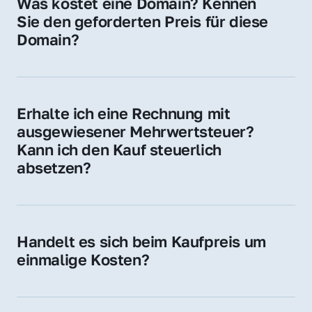
Was kostet eine Domain? Kennen 
Adressen oder als digitale Investition.
Sie den geforderten Preis für diese 
Domain?
Der Preis variiert je nach Domain. Für diese 
Domain liegt ein konkreter Kaufpreis vor – 
kontaktieren Sie uns gerne für ein 
Erhalte ich eine Rechnung mit 
unverbindliches Angebot.
ausgewiesener Mehrwertsteuer? 
Kann ich den Kauf steuerlich 
absetzen?
Ja, Sie erhalten eine Rechnung mit MwSt. 
Für Unternehmen ist der Kauf in der Regel 
steuerlich absetzbar.
Handelt es sich beim Kaufpreis um 
einmalige Kosten?
Ja. Der Kaufpreis ist einmalig. Nur beim 
späteren Betrieb der Domain (z. B. beim 